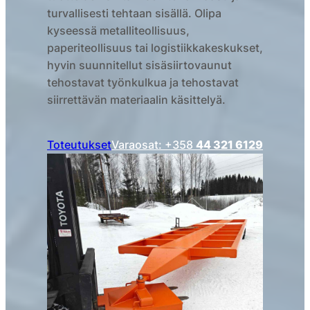
turvallisesti tehtaan sisällä. Olipa
kyseessä metalliteollisuus,
paperiteollisuus tai logistiikkakeskukset,
hyvin suunnitellut sisäsiirtovaunut
tehostavat työnkulkua ja tehostavat
siirrettävän materiaalin käsittelyä.
Toteutukset
Varaosat: +358
44 321 6129