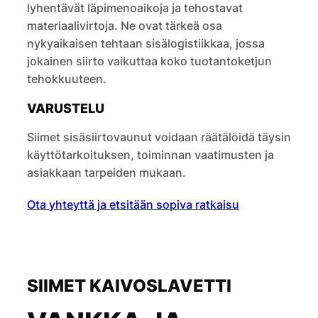
lyhentävät läpimenoaikoja ja tehostavat
materiaalivirtoja. Ne ovat tärkeä osa
nykyaikaisen tehtaan sisälogistiikkaa, jossa
jokainen siirto vaikuttaa koko tuotantoketjun
tehokkuuteen.
VARUSTELU
Siimet sisäsiirtovaunut voidaan räätälöidä täysin
käyttötarkoituksen, toiminnan vaatimusten ja
asiakkaan tarpeiden mukaan.
Ota yhteyttä ja etsitään sopiva ratkaisu
SIIMET KAIVOSLAVETTI