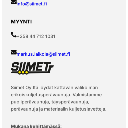
info@siimet.fi
MYYNTI
+358 44 712 1031
markus.laikola@siimet.fi
Siimet Oy:ltä löydät kattavan valikoiman
erikoiskuljetusperävaunuja. Valmistamme
puoliperävaunuja, täysperävaunuja,
perävaunuja ja materiaalin kuljetuslavetteja.
Mukana kehittämässä: