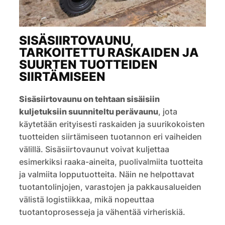
SISÄSIIRTOVAUNU,
TARKOITETTU RASKAIDEN JA
SUURTEN TUOTTEIDEN
SIIRTÄMISEEN
Sisäsiirtovaunu on tehtaan sisäisiin
kuljetuksiin suunniteltu perävaunu
, jota
käytetään erityisesti raskaiden ja suurikokoisten
tuotteiden siirtämiseen tuotannon eri vaiheiden
välillä. Sisäsiirtovaunut voivat kuljettaa
esimerkiksi raaka-aineita, puolivalmiita tuotteita
ja valmiita lopputuotteita. Näin ne helpottavat
tuotantolinjojen, varastojen ja pakkausalueiden
välistä logistiikkaa, mikä nopeuttaa
tuotantoprosesseja ja vähentää virheriskiä.