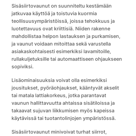
Sisäsiirtovaunut on suunniteltu kestämään
jatkuvaa käyttöä ja toistuvia kuormia
teollisuusympäristöissä, joissa tehokkuus ja
luotettavuus ovat kriittisiä. Niiden rakenne
mahdollistaa helpon lastauksen ja purkamisen,
ja vaunut voidaan mitoittaa sekä varustella
asiakaskohtaisesti esimerkiksi lavamitoille,
rullakuljetuksille tai automaattiseen ohjaukseen
sopiviksi.
Lisäominaisuuksia voivat olla esimerkiksi
jousitukset, pyöräohjaukset, kääntyvät akselit
tai matala lattiakorkeus, jotka parantavat
vaunun hallittavuutta ahtaissa sisätiloissa ja
takaavat sujuvan liikkumisen myös kapeissa
käytävissä tai tuotantolinjojen ympäristössä.
Sisäsiirtovaunut minivoivat turhat siirrot,