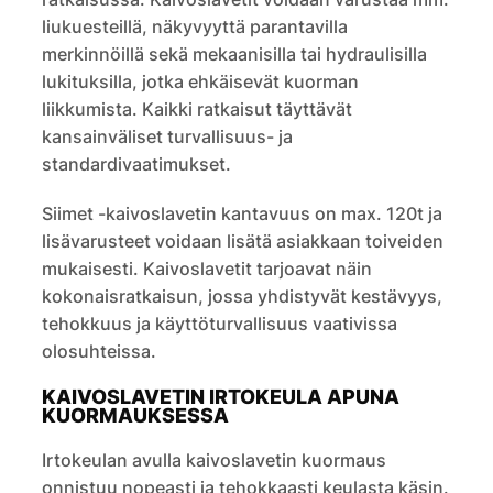
liukuesteillä, näkyvyyttä parantavilla
merkinnöillä sekä mekaanisilla tai hydraulisilla
lukituksilla, jotka ehkäisevät kuorman
liikkumista. Kaikki ratkaisut täyttävät
kansainväliset turvallisuus- ja
standardivaatimukset.
Siimet -kaivoslavetin kantavuus on max. 120t ja
lisävarusteet voidaan lisätä asiakkaan toiveiden
mukaisesti. Kaivoslavetit tarjoavat näin
kokonaisratkaisun, jossa yhdistyvät kestävyys,
tehokkuus ja käyttöturvallisuus vaativissa
olosuhteissa.
KAIVOSLAVETIN IRTOKEULA APUNA
KUORMAUKSESSA
Irtokeulan avulla kaivoslavetin kuormaus
onnistuu nopeasti ja tehokkaasti keulasta käsin‭.‬