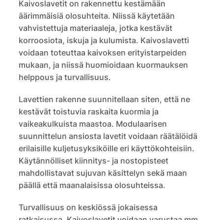
Kaivoslavetit on rakennettu kestämään
äärimmäisiä olosuhteita. Niissä käytetään
vahvistettuja materiaaleja, jotka kestävät
korroosiota, iskuja ja kulumista. Kaivoslavetti
voidaan toteuttaa kaivoksen erityistarpeiden
mukaan, ja niissä huomioidaan kuormauksen
helppous ja turvallisuus.
Lavettien rakenne suunnitellaan siten, että ne
kestävät toistuvia raskaita kuormia ja
vaikeakulkuista maastoa. Modulaarisen
suunnittelun ansiosta lavetit voidaan räätälöidä
erilaisille kuljetusyksiköille eri käyttökohteisiin.
Käytännölliset kiinnitys- ja nostopisteet
mahdollistavat sujuvan käsittelyn sekä maan
päällä että maanalaisissa olosuhteissa.
Turvallisuus on keskiössä jokaisessa
ratkaisussa. Kaivoslavetit voidaan varustaa mm.