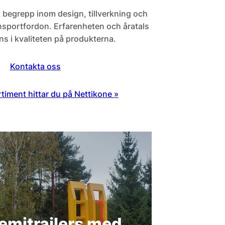
kt begrepp inom design, tillverkning och
ansportfordon. Erfarenheten och åratals
s i kvaliteten på produkterna.
Kontakta oss
iment hittar du på Nettikone »
emitrailers med