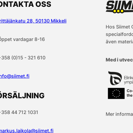
ONTAKTA OSS
rittäjänkatu 28, 50130 Mikkeli
Hos Siimet O
specialfordon
Öppet vardagar 8-16
även materia
+358 (0)15 - 321 610
Med i utvec
info@siimet.fi
ÖRSÄLJNING
+358 44 712 1031
Mer informa
markus.laikola@siimet.fi