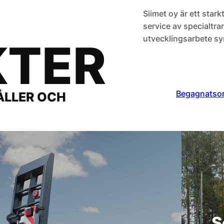
Siimet oy är ett star
service av specialtr
utvecklingsarbete syn
KTER
Begagnatsort
HÅLLER OCH
S