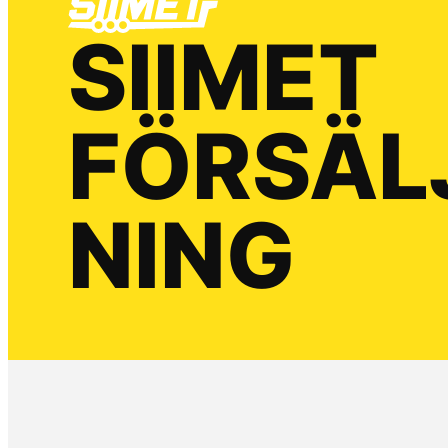
SIIMET
FÖRSÄL
NING