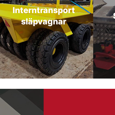
Interntransport
släpvagnar